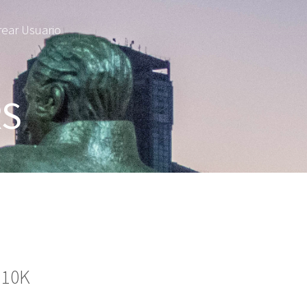
rear Usuario
S
 10K