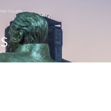
rear Usuario
S